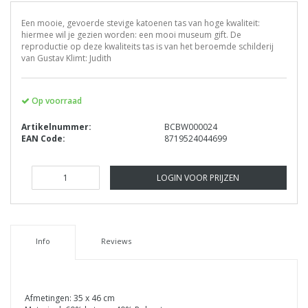
Een mooie, gevoerde stevige katoenen tas van hoge kwaliteit:
hiermee wil je gezien worden: een mooi museum gift. De
reproductie op deze kwaliteits tas is van het beroemde schilderij
van Gustav Klimt: Judith
Op voorraad
Artikelnummer:
BCBW000024
EAN Code:
8719524044699
LOGIN VOOR PRIJZEN
Info
Reviews
Afmetingen: 35 x 46 cm