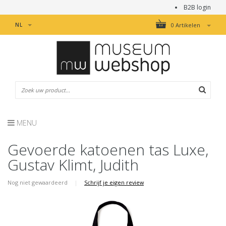
B2B login
NL
0 Artikelen
MENU
Gevoerde katoenen tas Luxe,
Gustav Klimt, Judith
Nog niet gewaardeerd
|
Schrijf je eigen review