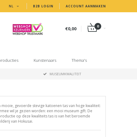
NL
B2B LOGIN
ACCOUNT AANMAKEN
0
€0,00
producties
Kunstenaars
Thema's
MUSEUMKWALITEIT
 mooie, gevoerde stevige katoenen tas van hoge kwaliteit:
rmee wil je gezien worden: een mooi museum gift. De
roductie op deze kwaliteits tas is van het beroemde
ilderij van Hokusai.