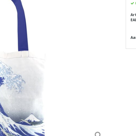
Ar
EA
Aa