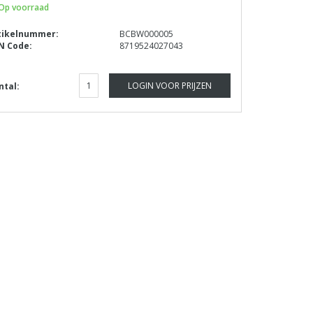
Op voorraad
tikelnummer:
BCBW000005
N Code:
8719524027043
LOGIN VOOR PRIJZEN
ntal: