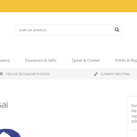
oires
Souvenirs & Gifts
Speel & Creëer
Prints & Re
VEILIGE BETAALMETHODES
CLIMATE NEUTRAL
ai
Een
hie
rep
sch