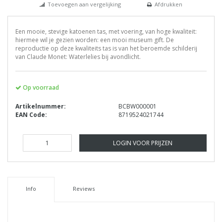
Toevoegen aan vergelijking
Afdrukken
Een mooie, stevige katoenen tas, met voering, van hoge kwaliteit:
hiermee wil je gezien worden: een mooi museum gift. De
reproductie op deze kwaliteits tas is van het beroemde schilderij
van Claude Monet: Waterlelies bij avondlicht.
Op voorraad
Artikelnummer:
BCBW000001
EAN Code:
8719524021744
LOGIN VOOR PRIJZEN
Info
Reviews