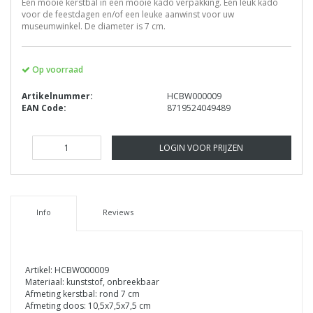
Een mooie kerstbal in een mooie kado verpakking. Een leuk kado
voor de feestdagen en/of een leuke aanwinst voor uw
museumwinkel. De diameter is 7 cm.
Op voorraad
Artikelnummer:
HCBW000009
EAN Code:
8719524049489
LOGIN VOOR PRIJZEN
Info
Reviews
Artikel: HCBW000009
Materiaal: kunststof, onbreekbaar
Afmeting kerstbal: rond 7 cm
Afmeting doos: 10,5x7,5x7,5 cm