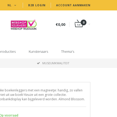
NL
B2B LOGIN
ACCOUNT AANMAKEN
0
€0,00
producties
Kunstenaars
Thema's
MUSEUMKWALITEIT
ke boekenleggers met een magneetje: handig, zo vallen
niet uit uw boek! Keuze uit een grote collectie.
onbankdisplay kan bijgeleverd worden. Almond Blossom.
Op voorraad