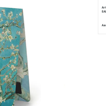
Ar
EA
Aa