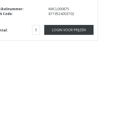
tikelnummer:
KMCL000875
N Code:
8719524003702
LOGIN VOOR PRIJZEN
ntal: