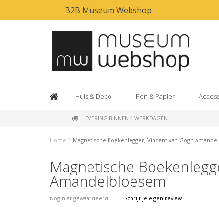
B2B Museum Webshop
Huis & Deco
Pen & Papier
Access
LEVERING BINNEN 4 WERKDAGEN
Home
/
Magnetische Boekenlegger, Vincent van Gogh Amande
Magnetische Boekenlegge
Amandelbloesem
Nog niet gewaardeerd
|
Schrijf je eigen review