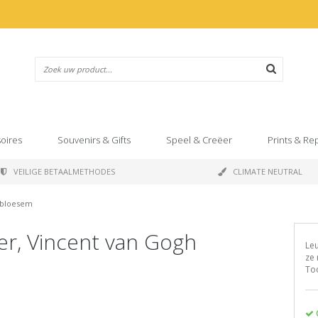
oires
Souvenirs & Gifts
Speel & Creëer
Prints & Re
VEILIGE BETAALMETHODES
CLIMATE NEUTRAL
lbloesem
r, Vincent van Gogh
Leu
ze 
To