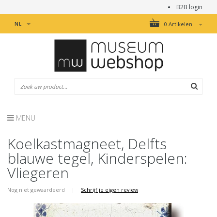
B2B login
NL
0 Artikelen
MENU
Koelkastmagneet, Delfts
blauwe tegel, Kinderspelen:
Vliegeren
Nog niet gewaardeerd
|
Schrijf je eigen review