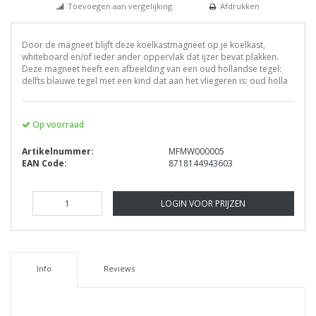
Toevoegen aan vergelijking
Afdrukken
Door de magneet blijft deze koelkastmagneet op je koelkast,
whiteboard en/of ieder ander oppervlak dat ijzer bevat plakken.
Deze magneet heeft een afbeelding van een oud hollandse tegel:
delfts blauwe tegel met een kind dat aan het vliegeren is: oud holla
Op voorraad
Artikelnummer:
MFMW000005
EAN Code:
8718144943603
LOGIN VOOR PRIJZEN
Info
Reviews