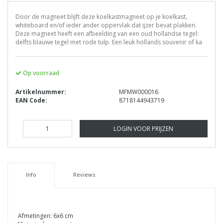
Door de magneet blijft deze koelkastmagneet op je koelkast,
whiteboard en/of ieder ander oppervlak dat ijzer bevat plakken.
Deze magneet heeft een afbeelding van een oud hollandse tegel:
delfts blauwe tegel met rode tulp. Een leuk hollands souvenir of ka
Op voorraad
Artikelnummer:
MFMW000016
EAN Code:
8718144943719
LOGIN VOOR PRIJZEN
Info
Reviews
Afmetingen: 6x6 cm