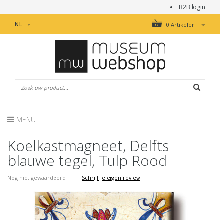
B2B login
NL
0 Artikelen
MENU
Koelkastmagneet, Delfts
blauwe tegel, Tulp Rood
Nog niet gewaardeerd
|
Schrijf je eigen review