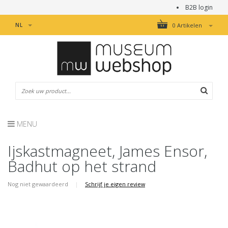
B2B login
NL
0 Artikelen
MENU
Ijskastmagneet, James Ensor,
Badhut op het strand
Nog niet gewaardeerd
|
Schrijf je eigen review