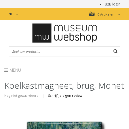
B2B login
NL
0 Artikelen
MENU
Koelkastmagneet, brug, Monet
Nog niet gewaardeerd
|
Schrijf je eigen review