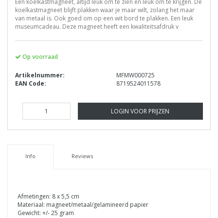
Een koelkastmagneet, altijd leuk om te zien en leuk om te krijgen. De
koelkastmagneet blijft plakken waar je maar wilt, zolang het maar
van metaal is. Ook goed om op een wit bord te plakken. Een leuk
museumcadeau. Deze magneet heeft een kwaliteitsafdruk v
Op voorraad
Artikelnummer:
MFMW000725
EAN Code:
8719524011578
LOGIN VOOR PRIJZEN
Info
Reviews
Afmetingen: 8 x 5,5 cm
Materiaal: magneet/metaal/gelamineerd papier
Gewicht: +/- 25 gram