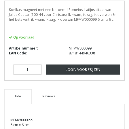
Koelkastmagneet met een beroemd Romeins, Latijns citaat van
Julius Caesar (100-44 voor Christus); Ik kwam, ik zag, ik overwon En
het betekent: ik kwam, ik zag, ik overwin MFMW000099 6 cm x 6 cm
Op voorraad
Artikelnummer:
MFMW000099
EAN Code:
8718144946338
LOGIN VOOR PRIJZEN
Info
Reviews
MFMW000099
6 cm x 6 cm