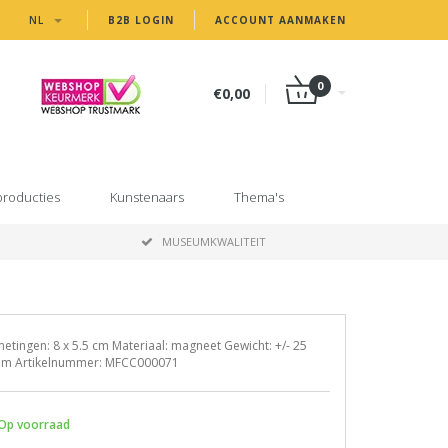
NL
B2B LOGIN
ACCOUNT AANMAKEN
0
€0,00
producties
Kunstenaars
Thema's
MUSEUMKWALITEIT
etingen: 8 x 5.5 cm Materiaal: magneet Gewicht: +/- 25
am Artikelnummer: MFCC000071
Op voorraad