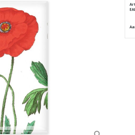
Ar
EA
Aa