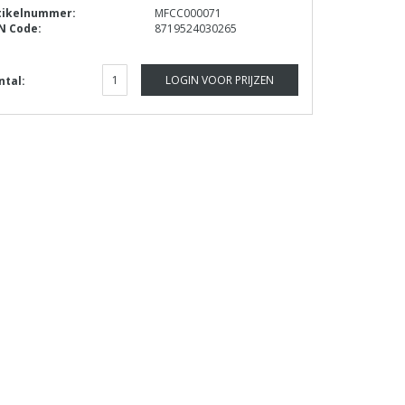
tikelnummer:
MFCC000071
N Code:
8719524030265
LOGIN VOOR PRIJZEN
ntal: