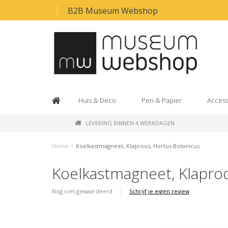
B2B Museum Webshop
Huis & Deco
Pen & Papier
Access
LEVERING BINNEN 4 WERKDAGEN
Home
/
Koelkastmagneet, Klaproos, Hortus Botanicus
Koelkastmagneet, Klaproo
Nog niet gewaardeerd
|
Schrijf je eigen review