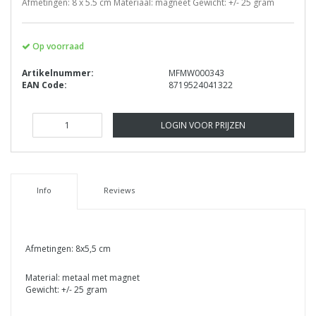
Afmetingen: 8 x 5.5 cm Materiaal: magneet Gewicht: +/- 25 gram
Op voorraad
Artikelnummer:
MFMW000343
EAN Code:
8719524041322
LOGIN VOOR PRIJZEN
Info
Reviews
Afmetingen: 8x5,5 cm
Material: metaal met magnet
Gewicht: +/- 25 gram