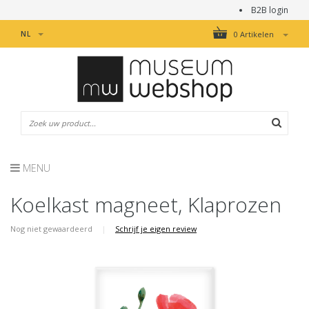
B2B login
NL
0 Artikelen
MENU
Koelkast magneet, Klaprozen
Nog niet gewaardeerd
|
Schrijf je eigen review