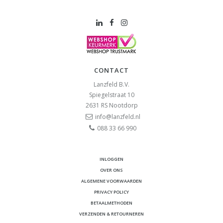
CONTACT
Lanzfeld B.V.
Spiegelstraat 10
2631 RS
Nootdorp
info@lanzfeld.nl
088 33 66 990
INLOGGEN
OVER ONS
ALGEMENE VOORWAARDEN
PRIVACY POLICY
BETAALMETHODEN
VERZENDEN & RETOURNEREN