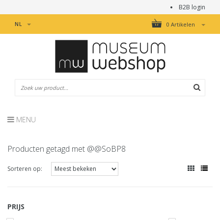
B2B login
NL
0 Artikelen
MENU
Producten getagd met @@SoBP8
Sorteren op:
PRIJS