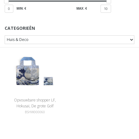
MIN: €
MAX: €
0
10
CATEGORIEËN
Opvouwbare shopper LF,
Hokusai, De grote Golf
BSHW000060