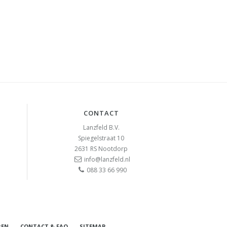
CONTACT
Lanzfeld B.V.
Spiegelstraat 10
2631 RS
Nootdorp
info@lanzfeld.nl
088 33 66 990
REN
CONTACT & FAQ
SITEMAP