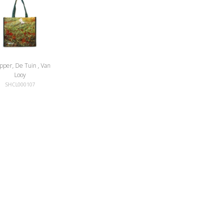
pper, De Tuin , Van
Looy
SHCL000107