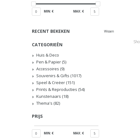
MIN: €
MAX: €
0
5
RECENT BEKEKEN
Wissen
Sho
CATEGORIEËN
Huis & Deco
Pen & Papier
(5)
Accessoires
(9)
Souvenirs & Gifts
(1017)
Speel & Creëer
(151)
Prints & Reproducties
(54)
Kunstenaars
(18)
Thema's
(82)
PRIJS
MIN: €
MAX: €
0
5