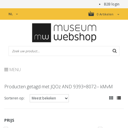
B2B login
NL
0 Artikelen
MENU
Producten getagd met JQOz AND 9393=8072-- kMvM
Sorteren op:
PRIJS