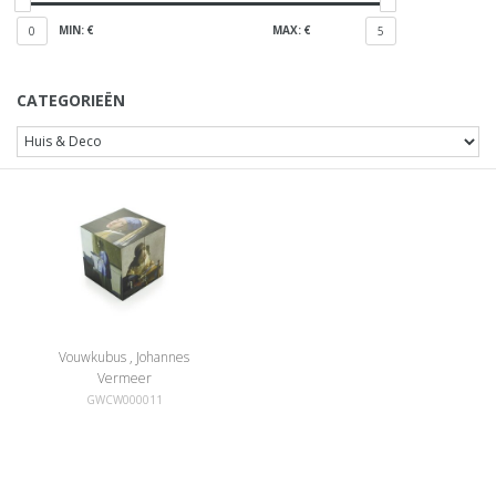
MIN: €
MAX: €
0
5
CATEGORIEËN
Vouwkubus , Johannes
Vermeer
GWCW000011