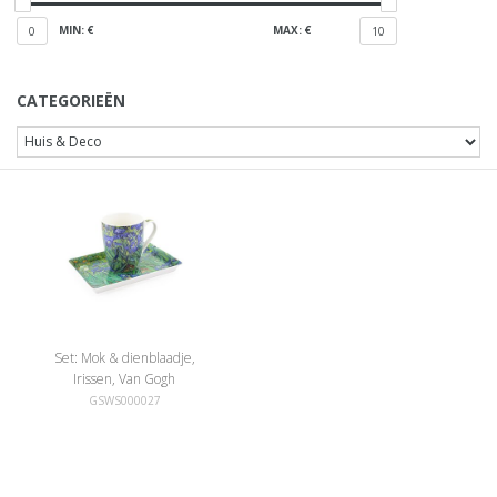
MIN: €
MAX: €
0
10
CATEGORIEËN
Set: Mok & dienblaadje,
Irissen, Van Gogh
GSWS000027