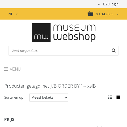
B2B login
NL
0 Artikelen
MENU
Producten getagd met JtiB ORDER BY 1-- xsiB
Sorteren op:
PRIJS