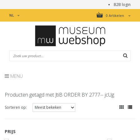
B2B login
NL
0 Artikelen
MENU
Producten getagd met JtiB ORDER BY 2777-- jcUg
Sorteren op:
PRIJS