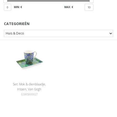
MIN: €
MAX: €
0
10
CATEGORIEËN
Set: Mok & dienblaadje,
Irissen, Van Gogh
GSWS000027