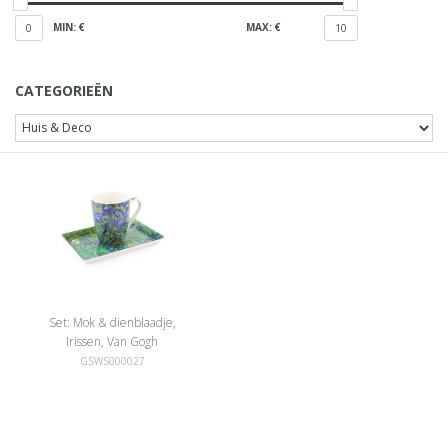
MIN: €
MAX: €
0
10
CATEGORIEËN
Set: Mok & dienblaadje,
Irissen, Van Gogh
GSWS000027