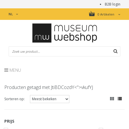
B2B login
NL
0 Artikelen
MENU
Producten getagd met JtiBDCozdY<">vkufYJ
Sorteren op:
PRIJS