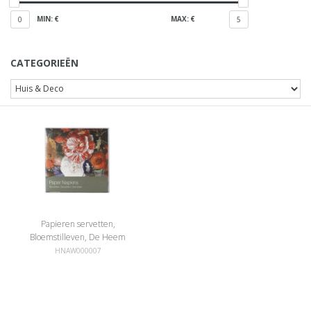
MIN: €
MAX: €
0
5
CATEGORIEËN
Papieren servetten,
Bloemstilleven, De Heem
HNAW000007