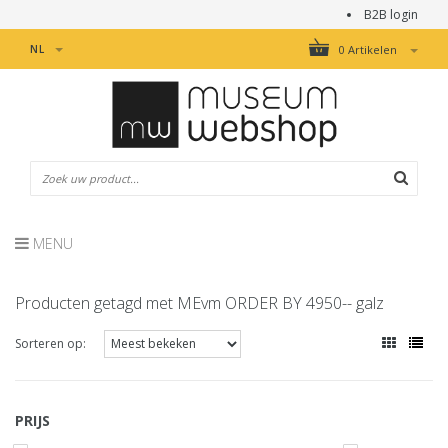
B2B login
NL
0 Artikelen
MENU
Producten getagd met MEvm ORDER BY 4950-- galz
Sorteren op:
PRIJS