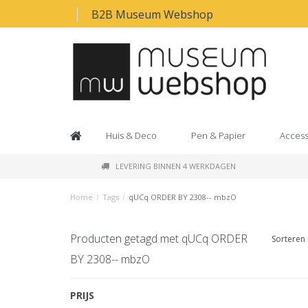
B2B Museum Webshop
Huis & Deco
Pen & Papier
Access
LEVERING BINNEN 4 WERKDAGEN
Home
/
Tags
/
qUCq ORDER BY 2308-- mbzO
Producten getagd met qUCq ORDER
Sorteren 
BY 2308-- mbzO
PRIJS