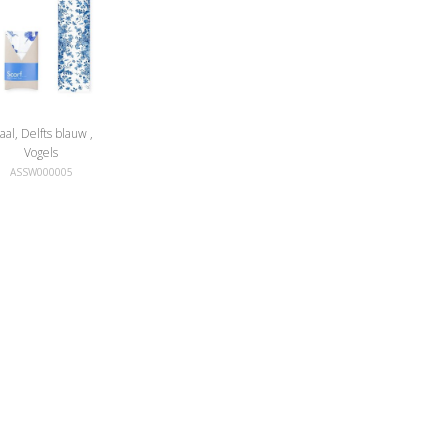
aal, Delfts blauw ,
Vogels
ASSW000005