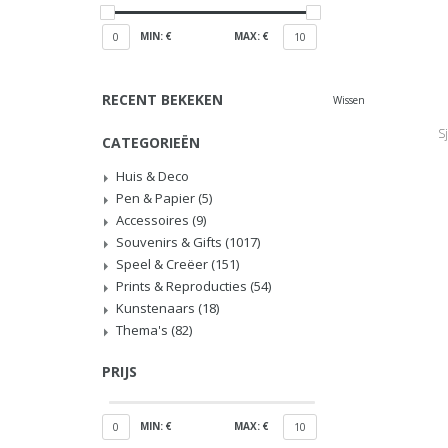
MIN: €
MAX: €
0
10
RECENT BEKEKEN
Wissen
Sj
CATEGORIEËN
Huis & Deco
Pen & Papier
(5)
Accessoires
(9)
Souvenirs & Gifts
(1017)
Speel & Creëer
(151)
Prints & Reproducties
(54)
Kunstenaars
(18)
Thema's
(82)
PRIJS
MIN: €
MAX: €
0
10