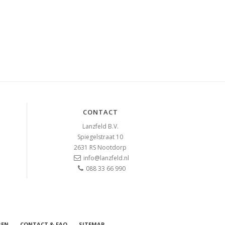
CONTACT
Lanzfeld B.V.
Spiegelstraat 10
2631 RS
Nootdorp
info@lanzfeld.nl
088 33 66 990
REN
CONTACT & FAQ
SITEMAP