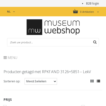
B2B login
NL
0 Artikelen
MENU
Producten getagd met RPKf AND 3126=5851-- LekV
Sorteren op:
PRIJS