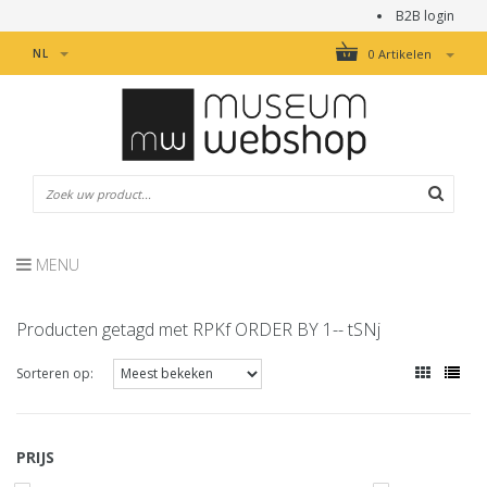
B2B login
NL
0 Artikelen
MENU
Producten getagd met RPKf ORDER BY 1-- tSNj
Sorteren op:
PRIJS