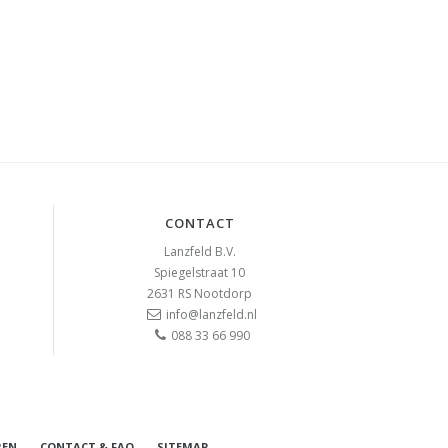
CONTACT
Lanzfeld B.V.
Spiegelstraat 10
2631 RS
Nootdorp
info@lanzfeld.nl
088 33 66 990
REN
CONTACT & FAQ
SITEMAP