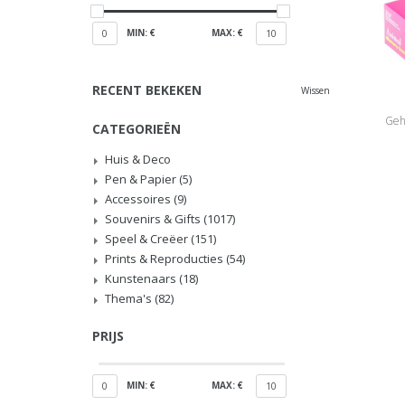
MIN: €
MAX: €
0
10
RECENT BEKEKEN
Wissen
Geh
CATEGORIEËN
Huis & Deco
Pen & Papier
(5)
Accessoires
(9)
Souvenirs & Gifts
(1017)
Speel & Creëer
(151)
Prints & Reproducties
(54)
Kunstenaars
(18)
Thema's
(82)
PRIJS
MIN: €
MAX: €
0
10