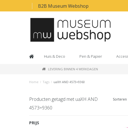
B2B Museum Webshop
Huis & Deco
Pen & Papier
Access
LEVERING BINNEN 4 WERKDAGEN
Home
/
Tags
/
uaXH AND 4573=9360
Producten getagd met uaXH AND
Sorteren 
4573=9360
PRIJS