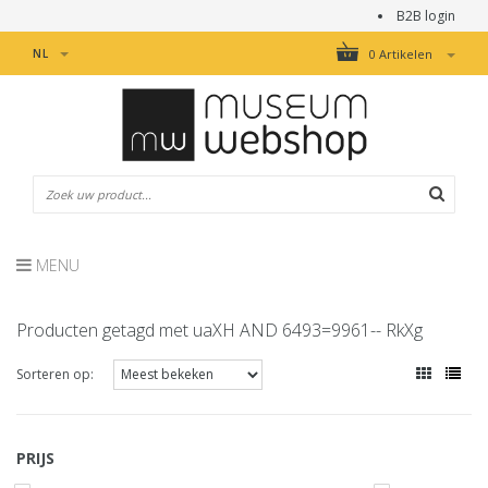
B2B login
NL
0 Artikelen
MENU
Producten getagd met uaXH AND 6493=9961-- RkXg
Sorteren op:
PRIJS