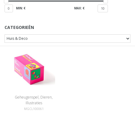
MIN: €
MAX: €
0
10
CATEGORIEËN
Geheugenspel, Dieren,
Illustraties
MGCL100061