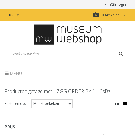
B2B login
NL
0 Artikelen
MENU
Producten getagd met UZGG ORDER BY 1-- CsBz
Sorteren op:
PRIJS