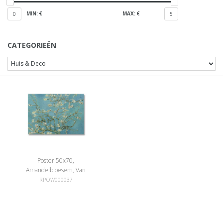
MIN: €
MAX: €
0
5
CATEGORIEËN
Poster 50x70,
Amandelbloesem, Van
Gogh
RPOW000037