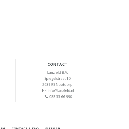
CONTACT
Lanzfeld B.V.
Spiegelstraat 10
2631 RS
Nootdorp
info@lanzfeld.nl
088 33 66 990
REN
CONTACT & FAQ
SITEMAP