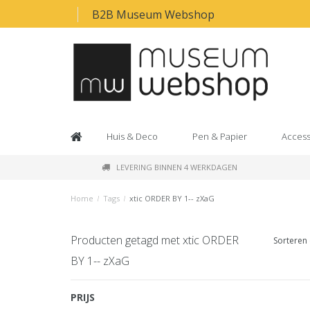
B2B Museum Webshop
Huis & Deco
Pen & Papier
Access
LEVERING BINNEN 4 WERKDAGEN
Home
/
Tags
/
xtic ORDER BY 1-- zXaG
Producten getagd met xtic ORDER
Sorteren 
BY 1-- zXaG
PRIJS