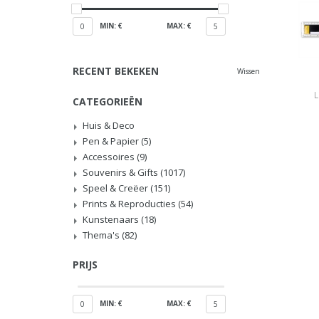
MIN: €
MAX: €
0
5
RECENT BEKEKEN
Wissen
L
CATEGORIEËN
Huis & Deco
Pen & Papier
(5)
Accessoires
(9)
Souvenirs & Gifts
(1017)
Speel & Creëer
(151)
Prints & Reproducties
(54)
Kunstenaars
(18)
Thema's
(82)
PRIJS
MIN: €
MAX: €
0
5